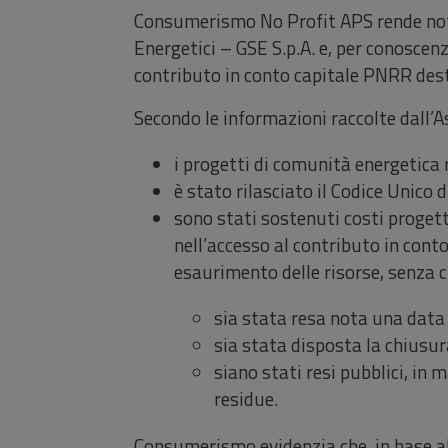
Consumerismo No Profit APS rende noto 
Energetici – GSE S.p.A. e, per conoscenz
contributo in conto capitale PNRR dest
Secondo le informazioni raccolte dall’A
i progetti di comunità energetica
è stato rilasciato il Codice Unico
sono stati sostenuti costi progettu
nell’accesso al contributo in con
esaurimento delle risorse, senza c
sia stata resa nota una data
sia stata disposta la chiusur
siano stati resi pubblici, in 
residue.
Consumerismo evidenzia che, in base al