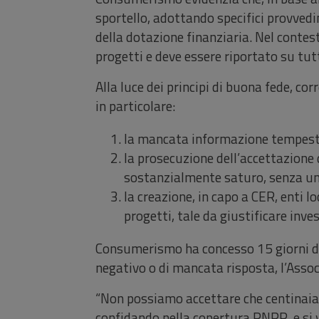
sportello, adottando specifici provve
della dotazione finanziaria. Nel contes
progetti e deve essere riportato su tutt
Alla luce dei principi di buona fede,
in particolare:
la mancata informazione tempestiv
la prosecuzione dell’accettazione d
sostanzialmente saturo, senza una
la creazione, in capo a CER, enti l
progetti, tale da giustificare inves
Consumerismo ha concesso 15 giorni di 
negativo o di mancata risposta, l’Asso
“Non possiamo accettare che centinaia 
confidando nella copertura PNRR, e si 