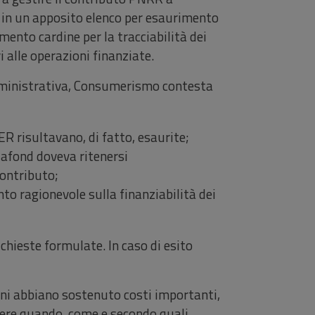
 in un apposito elenco per esaurimento
ento cardine per la tracciabilità dei
i alle operazioni finanziate.
amministrativa, Consumerismo contesta
 risultavano, di fatto, esaurite;
plafond doveva ritenersi
contributo;
nto ragionevole sulla finanziabilità dei
hieste formulate. In caso di esito
ini abbiano sostenuto costi importanti,
pere quando, come e secondo quali