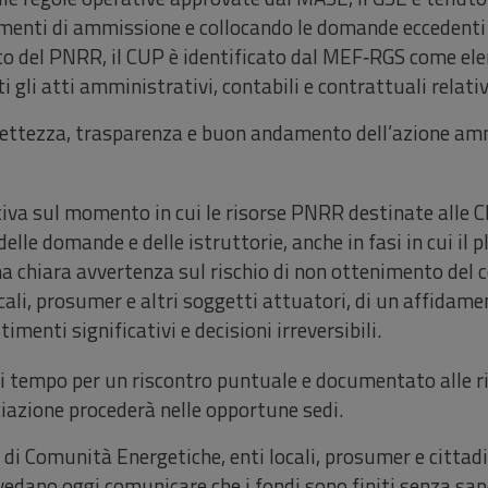
dimenti di ammissione e collocando le domande eccedenti
to del PNRR, il CUP è identificato dal MEF‑RGS come elem
i gli atti amministrativi, contabili e contrattuali relativ
 correttezza, trasparenza e buon andamento dell’azione 
a sul momento in cui le risorse PNRR destinate alle CER
elle domande e delle istruttorie, anche in fasi in cui il 
 chiara avvertenza sul rischio di non ottenimento del 
ocali, prosumer e altri soggetti attuatori, di un affidame
timenti significativi e decisioni irreversibili.
tempo per un riscontro puntuale e documentato alle ric
ciazione procederà nelle opportune sedi.
di Comunità Energetiche, enti locali, prosumer e cittad
vedano oggi comunicare che i fondi sono finiti senza sa