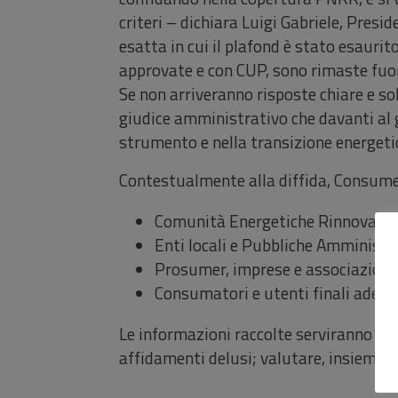
criteri – dichiara Luigi Gabriele, Pre
esatta in cui il plafond è stato esaur
approvate e con CUP, sono rimaste fuor
Se non arriveranno risposte chiare e sol
giudice amministrativo che davanti al g
strumento e nella transizione energeti
Contestualmente alla diffida, Consum
Comunità Energetiche Rinnovabili
Enti locali e Pubbliche Amministra
Prosumer, imprese e associazioni 
Consumatori e utenti finali aderen
Le informazioni raccolte serviranno a 
affidamenti delusi; valutare, insieme ai l