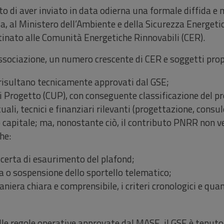
di aver inviato in data odierna una formale diffida e m
a, al Ministero dell’Ambiente e della Sicurezza Energetic
inato alle Comunità Energetiche Rinnovabili (CER).
ssociazione, un numero crescente di CER e soggetti propo
 risultano tecnicamente approvati dal GSE;
 di Progetto (CUP), con conseguente classificazione del 
ali, tecnici e finanziari rilevanti (progettazione, consul
to capitale; ma, nonostante ciò, il contributo PNRR non 
he:
 certa di esaurimento del plafond;
a o sospensione dello sportello telematico;
maniera chiara e comprensibile, i criteri cronologici e qua
le regole operative approvate dal MASE, il GSE è tenuto