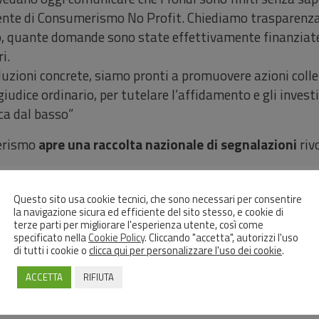
sidente di Consumerismo No Profit. Chiediamo trasparenz
ito, quante domande sono state effettivamente finanziat
i.
uzioni concrete, siamo pronti a promuovere azioni collett
iudice ordinario, per tutelare l’affidamento e gli invest
ca dal basso”
erismo
apre una raccolta nazionale di segnalazioni
rivo
 (CER)
zioni (Comuni, Unioni, ecc.)
Questo sito usa cookie tecnici, che sono necessari per consentire
la navigazione sicura ed efficiente del sito stesso, e cookie di
coinvolte in progetti di comunità energetica
terze parti per migliorare l'esperienza utente, così come
ti o coinvolti nei progetti
specificato nella
Cookie Policy
. Cliccando "accetta", autorizzi l'uso
di tutti i cookie o
clicca qui per personalizzare l'uso dei cookie
.
mappare in modo puntuale la dimensione del problema; qu
ACCETTA
RIFIUTA
egali dell’Associazione, le iniziative collettive e individu