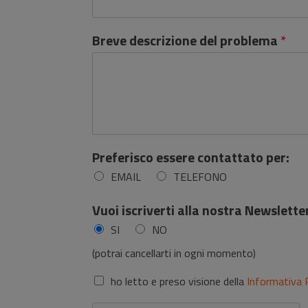
Breve descrizione del problema
*
Preferisco essere contattato per:
EMAIL
TELEFONO
Vuoi iscriverti alla nostra Newslett
SI
NO
(potrai cancellarti in ogni momento)
P
ho letto e preso visione della
Informativa 
r