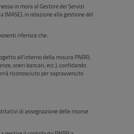
essa in mora al Gestore dei Servizi
a (MASE), in relazione alla gestione del
nenti riferisce che:
progetto all’interno della misura PNRR;
enze, oneri bancari, ecc.), confidando
verrà riconosciuto per sopravvenuto
ntitativi di assegnazione delle risorse
 a gestire il contributo PNRR a