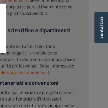
sumerismo.it
. Se sei interessato al
, puoi partecipare attivamente come
ker o grafico, scrivendo a
contattaci
to scientifico e dipartimenti
erante su tutto il territorio
biano progetti, si condividono
ocietà, si trovano soluzioni innovative e
unità professionali. Se sei interessato
sidenza@consumerismo.it
.
artenariati e convenzioni
ordi di partenariato e progetti speciali
e e sulle tematiche d’interesse. I
ncordati con enti, istituzioni, aziende