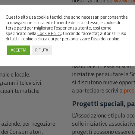
nostri articoli su
www.con
progetto Consumerismo.it
editor di articoli, videoma
re e necessario per farsi
Questo sito usa cookie tecnici, che sono necessari per consentire
la navigazione sicura ed efficiente del sito stesso, e cookie di
info@consumerismo.it
.
e nella contaminazione
terze parti per migliorare l'esperienza utente, così come
organizziamo appuntamenti
specificato nella
Cookie Policy
. Cliccando "accetta", autorizzi l'uso
Centro studi, comita
di tutti i cookie o
clicca qui per personalizzare l'uso dei cookie
.
ano agli altri come
degli esperti
ACCETTA
RIFIUTA
E’ la nostra Community, op
nazionale. In essa si scam
iniziative per aiutare la S
ale e locale.
si discutono nuove opport
grammi televisivi,
a partecipare scrivi a
pre
ncipali tematiche
Progetti speciali, p
L’Associazione stipula acc
sulle iniziative associativ
 aziende, per negoziare
progetti possono essere co
re dei Consumatori.