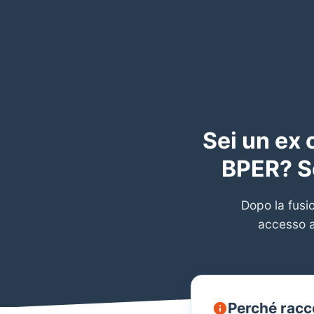
Sei un ex 
BPER? Se
Dopo la fusio
accesso a
Perché racc