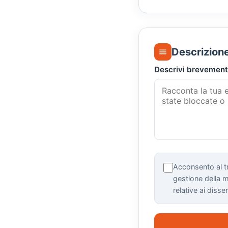
Descrizion
Descrivi brevemente
Acconsento al t
gestione della mi
relative ai diss