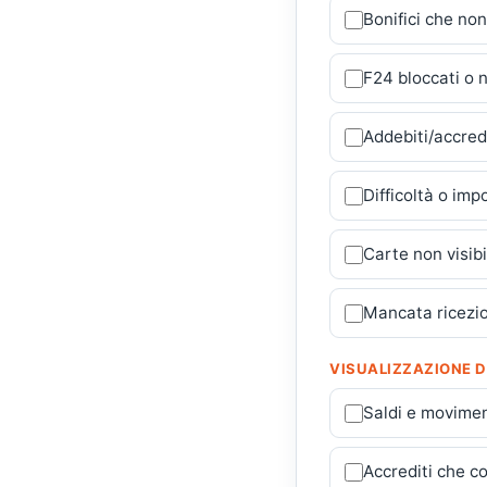
Bonifici che non
F24 bloccati o 
Addebiti/accredi
Difficoltà o im
Carte non visib
Mancata ricezio
VISUALIZZAZIONE 
Saldi e movimen
Accrediti che co