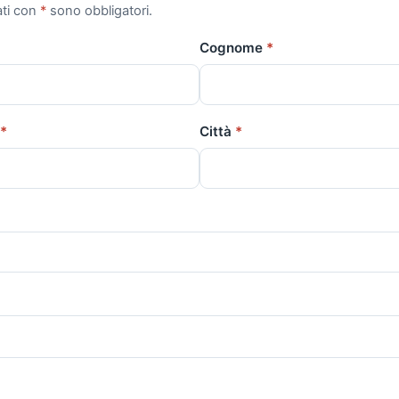
ati con
*
sono obbligatori.
Cognome
*
*
Città
*