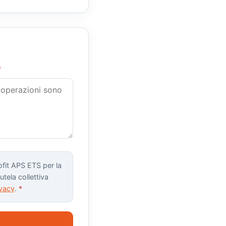
*
fit APS ETS per la
utela collettiva
ivacy
.
*